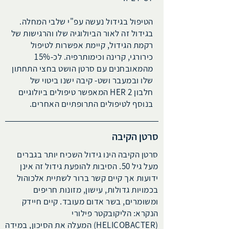
הטיפול בגידול נעשה עפ"י שלבי המחלה.
בגידול זה לאור הביולוגיה שלו והרגישות של
רקמת הגידול, קיימת אפשרות לטיפול
כירורגי, קרינה וכימותרפיה. לכ-15%
מהמאובחנים עם סרטן הושט בחצי התחתון
שלו ובמעבר ושט- קיבה ישנו ביטוי של
חלבון HER 2 המאפשר טיפולים ביולוגיים
בנוסף לטיפולים התרופתיים האחרים.
סרטן הקיבה
סרטן הקיבה הינו גידול השכיח יותר בגברים
מעל גיל 50. הסיבות להופעת גידול זה אינן
ידועות אך קיים קשר ברור לשתיית אלכוהול
בכמויות גדולות, עישון, מזונות חריפים
ומשומרים, בשר אדום מעובד. קיים חיידק
הנקרא: הליקובקטר פילורי
(HELICOBACTER) המעלה את הסיכון, במידה