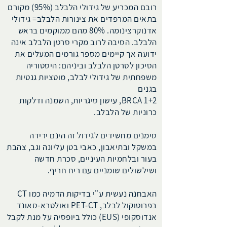
רובם המכריע של גידולי הלבלב (95%) מקורם
בתאים המרפדים את צינורות הלבלב= גידולי
אדנוקרצינומה. 80% מהם ממוקמים בראש
הלבלב. הסיבה לרוב מקרי סרטן הלבלב אינה
ידועה אך קיימים מספר גורמים המעלים את
הסיכון לסרטן הלבלב וביניהם: היסטוריה
משפחתית של גידולי לבלב, מוטציות גנטיות
בגנים
1+2 BRCA, עישון סיגריות, השמנה ודלקות
כרוניות של הלבלב.
סימנים מחשידים לגידול זה הינם ירידה
במשקל ובתיאבון, כאבי בטן עליונה וגב, צהבת
בעור ובלחמיות העיניים, סכרת חדשה
ושילשולים שומניים עם ריח חריף.
האבחנה נעשית ע"י בדיקות הדמיה כמו CT
בפרוטוקול לבלב,
PET-CT
ואולטרא-סאונד
אנדוסקופי (EUS) כולל ביופסיה על מנת לקבל