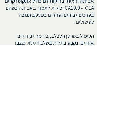
אבחנה ודאית. בדיקות דם כולל אונקומרקרים
CEA ו- CA19.9 יכולות לתמוך באבחנה כשהם
בערכים גבוהים ועוזרים במעקב תגובה
לטיפולים.
הטיפול בסרטן הלבלב, בדומה לגידולים
אחרים, נקבע בתלות בשלב הגילוי, מצבו
הכללי של המטופל ומאפייני הגידול. למידע על
גנטיקה יש משמעות לבחירת הטיפול בחולה
המאובחן. לאחרונה התגלה שלקשר גנטי שכזה
ובחירת הטיפול התואם חשיבות פרוגנוסטית.
ניתוח להסרת הגידול מהלבלב הוא טיפול
הבחירה למטופלים עם גידול בשלבים
הראשונים של המחלה. ניתוח זה מתבצע
במקרים מאוד מוקדמים כשלב ראשון אך
במקרים בהם הגידול נראה נתיח אך בשל
מימדיו או מיקומו יש לנסות ולצמצם את
מימדיו, הגישה היא מתן טיפול כימותרפי
מקדים (ניאו-אדג'ובנטי) ואחר כך יבוצע