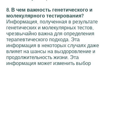
8. В чем важность генетического и
молекулярного тестирования?
Информация, полученная в результате
генетических и молекулярных тестов,
чрезвычайно важна для определения
терапевтического подхода. Эта
информация в некоторых случаях даже
влияет на шансы на выздоровление и
продолжительность жизни. Эта
информация может изменить выбор
предпочтительного лечения для
пациента с лечения А на лечение Б.
9. Есть ли возврат денег за
консультацию?
Это частная консультация, которая не
входит в корзину больничной кассы.
Однако в фондах здравоохранения
«Клалит», «Меухедет» и «Леумит»
принято возмещение расходов за
консультации, предоставленные в
нашей клинике, а также